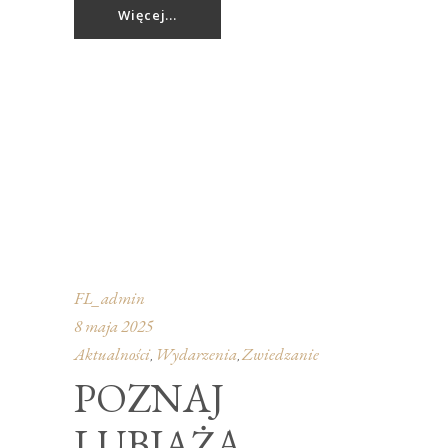
Więcej...
FL_admin
8 maja 2025
Aktualności
Wydarzenia
Zwiedzanie
,
,
POZNAJ
LUBIĄŻA