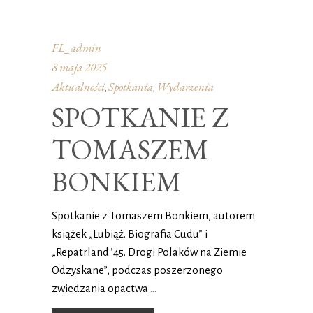
FL_admin
8 maja 2025
Aktualności
Spotkania
Wydarzenia
,
,
SPOTKANIE Z
TOMASZEM
BONKIEM
Spotkanie z Tomaszem Bonkiem, autorem
książek „Lubiąż. Biografia Cudu” i
„Repatrland ’45. Drogi Polaków na Ziemie
Odzyskane”, podczas poszerzonego
zwiedzania opactwa