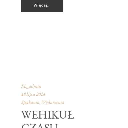
Więcej...
FL_admin
18 lipca 2024
Spotkania
Wydarzenia
,
WEHIKUŁ
CZASU