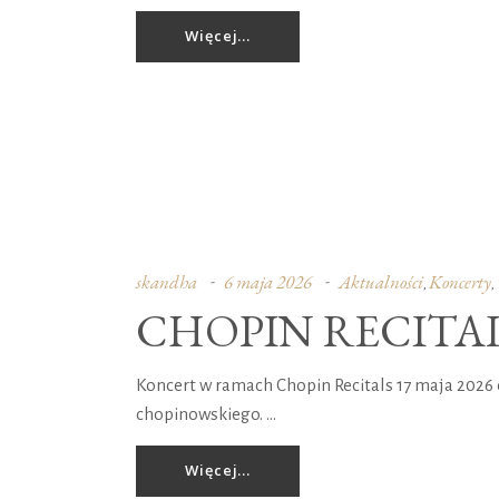
Więcej...
skandha
6 maja 2026
Aktualności
Koncerty
,
,
CHOPIN RECITA
Koncert w ramach Chopin Recitals 17 maja 2026 
chopinowskiego.
Więcej...