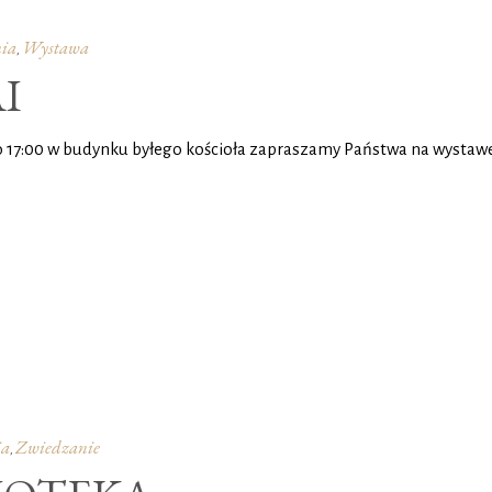
ia
Wystawa
,
I
o 17:00 w budynku byłego kościoła zapraszamy Państwa na wystaw
ia
Zwiedzanie
,