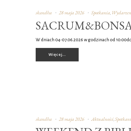
skandha
28 maja 2026
Spotkania
Wydarzen
,
SACRUM&BONSA
W dniach 04-07.06.2026 w godzinach od 10:00d
Więcej...
skandha
28 maja 2026
Aktualności
Spotkan
,