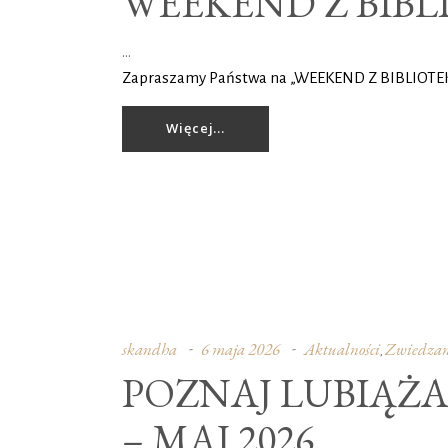
WEEKEND Z BIBL
Zapraszamy Państwa na „WEEKEND Z BIBLIOTEKĄ
Więcej...
skandha
6 maja 2026
Aktualności
Zwiedzan
,
POZNAJ LUBIĄŻA
– MAJ 2026