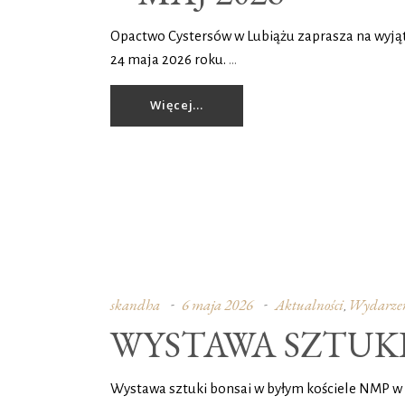
Opactwo Cystersów w Lubiążu zaprasza na wyjąt
24 maja 2026 roku.
Więcej...
skandha
6 maja 2026
Aktualności
Wydarze
,
WYSTAWA SZTUKI
Wystawa sztuki bonsai w byłym kościele NMP w 