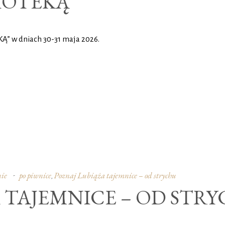
IOTEKĄ
” w dniach 30-31 maja 2026.
ie
po piwnice
Poznaj Lubiąża tajemnice – od strychu
,
 TAJEMNICE – OD STRY