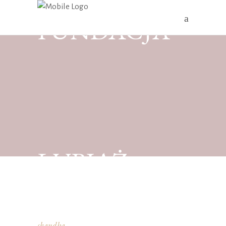
FUNDACJA
LUBIĄŻ
skandha